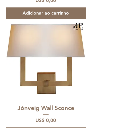
Preço
US$ 0,00
Adicionar ao carrinho
Jónveig Wall Sconce
Preço
US$ 0,00