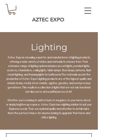
AZTEC EXPO
Lighting
Aztec Expo is a leading exporter and manufacturer of lighting products,
offering a wide variety of styles and materials to choose from. Their
extensive range of lighting options includes accent lights, pendant lights,
sconces, chandeliers, ceiling lights, table lamps, floor lamps, lanterns, flush
mount lighting, and tracking lights for bathrooms.
The materials used in the
production of Aztec Expo's lighting products are of the highest quality and
include brass, metal, steel, marble, agates, geodes, and semi-precious
gemstones. This results in a collection of lights that are not only functional
but also serve as beautiful pieces of art.
Whether you're looking to add a touch of elegance to your home decor
or simply brighten up a space, Aztec Expo has a lighting solution to suit your
Business needs. Their exceptional quality and attention to detail make
them the perfect choice for anyone looking to upgrade their home and
office lighting.