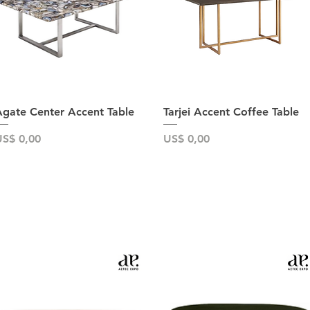
Snel overzicht
Snel overzicht
gate Center Accent Table
Tarjei Accent Coffee Table
rijs
Prijs
S$ 0,00
US$ 0,00