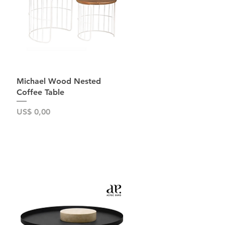
Snel overzicht
Michael Wood Nested
Coffee Table
Prijs
US$ 0,00