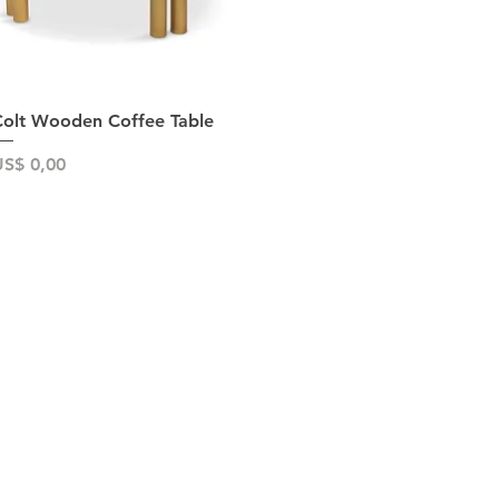
Snel overzicht
olt Wooden Coffee Table
rijs
S$ 0,00