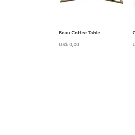
Snel overzicht
Beau Coffee Table
C
Prijs
P
US$ 0,00
U