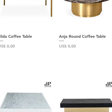
Snel overzicht
Snel overzicht
ilda Coffee Table
Anja Round Coffee Table
rijs
Prijs
S$ 0,00
US$ 0,00