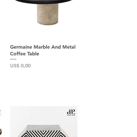
Snel overzicht
Germaine Marble And Metal
Coffee Table
Prijs
US$ 0,00