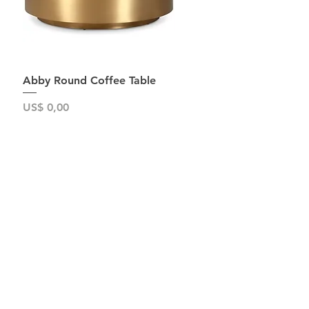
Snel overzicht
Abby Round Coffee Table
Prijs
US$ 0,00