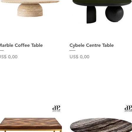
Snel overzicht
Snel overzicht
arble Coffee Table
Cybele Centre Table
rijs
Prijs
S$ 0,00
US$ 0,00