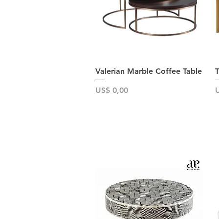
Snel overzicht
Valerian Marble Coffee Table
T
Prijs
P
US$ 0,00
U