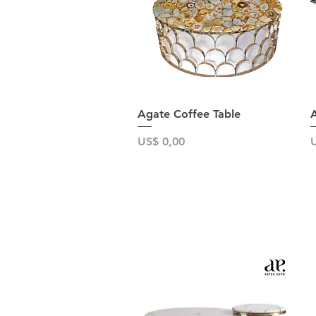
Snel overzicht
Agate Coffee Table
A
Prijs
P
US$ 0,00
U