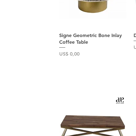
Snel overzicht
Signe Geometric Bone Inlay
D
Coffee Table
P
U
Prijs
US$ 0,00