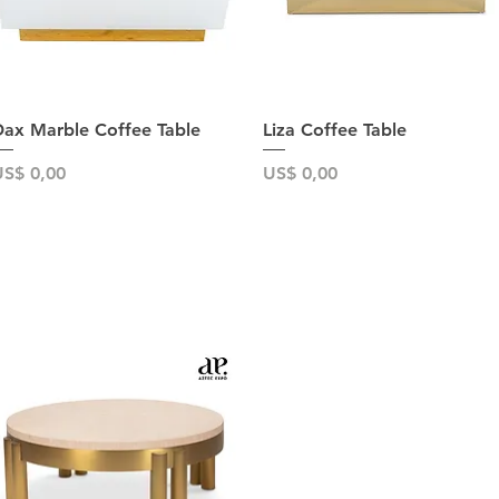
Snel overzicht
Snel overzicht
ax Marble Coffee Table
Liza Coffee Table
rijs
Prijs
S$ 0,00
US$ 0,00