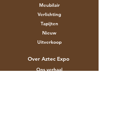
Meubilair
Verlichting
Tapijten
Nieuw
Uitverkoop
Over Aztec Expo
Ons verhaal
Merken & ontwerpers
Winkels
Contact
Klantenservice
Verzending
Winkelbeleid