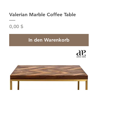
Valerian Marble Coffee Table
Preis
0,00 $
In den Warenkorb
Tilda Coffee Table