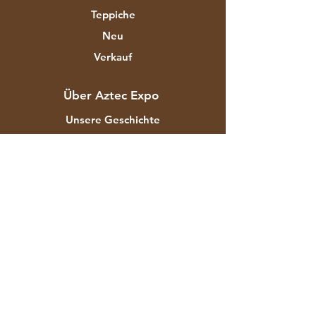
Teppiche
Neu
Verkauf
Über Aztec Expo
Unsere Geschichte
Marken & Designer
Shops
Kontakt
Kundendienst
Versand & Rücksendungen
Store-Richtlinie
Zahlungsmethoden
FAQ