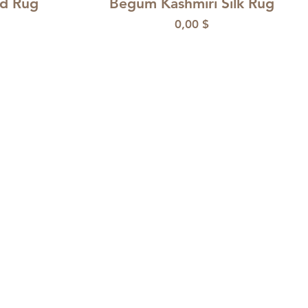
ed Rug
Begum Kashmiri Silk Rug
Preis
0,00 $