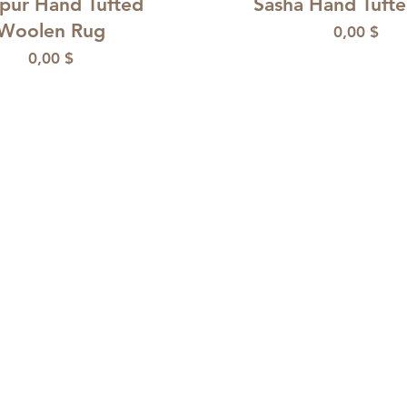
pur Hand Tufted
Sasha Hand Tuft
Woolen Rug
Preis
0,00 $
Preis
0,00 $