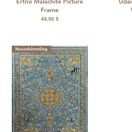
Ertno Malachite Picture
Udai
Frame
Preis
48,00 $
Neuankömmling