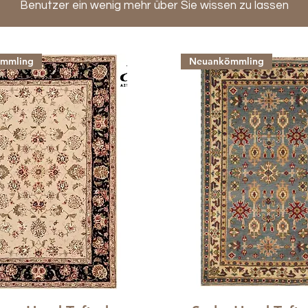
Benutzer ein wenig mehr über Sie wissen zu lassen
mmling
Neuankömmling
Schnellansicht
Schnellansicht