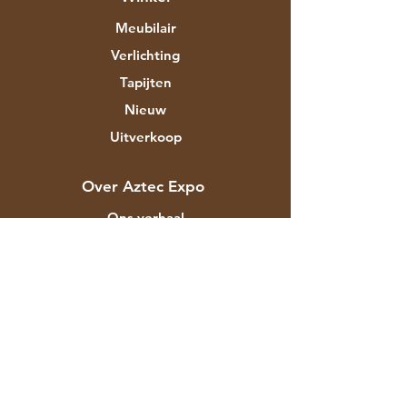
Meubilair
Verlichting
Tapijten
Nieuw
Uitverkoop
Over Aztec Expo
Ons verhaal
Merken & ontwerpers
Winkels
Contact
Klantenservice
Verzending