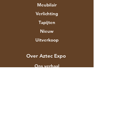
Meubilair
Verlichting
Tapijten
Nieuw
Uitverkoop
Over Aztec Expo
Ons verhaal
Merken & ontwerpers
Winkels
Contact
Klantenservice
Verzending
Winkelbeleid