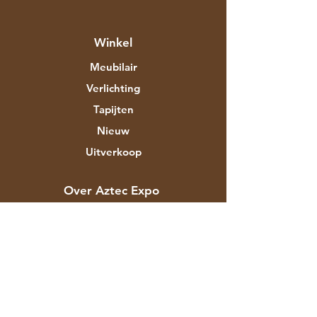
Winkel
Meubilair
Verlichting
Tapijten
Nieuw
Uitverkoop
Over Aztec Expo
Ons verhaal
Merken & ontwerpers
Winkels
Contact