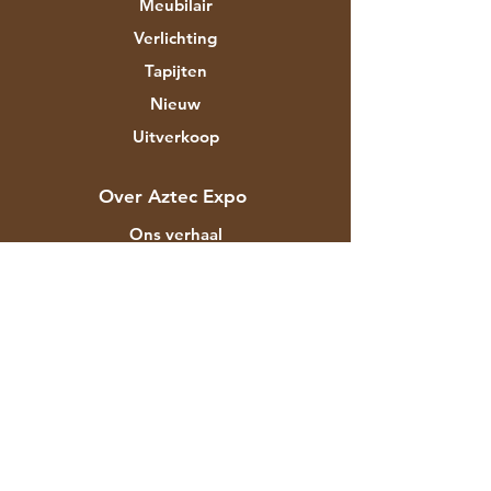
Meubilair
Verlichting
Tapijten
Nieuw
Uitverkoop
Over Aztec Expo
Ons verhaal
Merken & ontwerpers
Winkels
Contact
Klantenservice
Verzending
Winkelbeleid