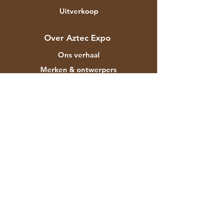
Uitverkoop
Over Aztec Expo
Ons verhaal
Merken & ontwerpers
Winkels
Contact
Klantenservice
Verzending
Winkelbeleid
Betaalmethodes
FAQ
F-129 Mayapuri Industriegebied Fase II