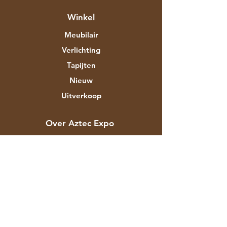
Winkel
Meubilair
Verlichting
Tapijten
Nieuw
Uitverkoop
Over Aztec Expo
Ons verhaal
Merken & ontwerpers
Winkels
Contact
Klantenservice