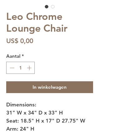
Leo Chrome
Lounge Chair
Prijs
US$ 0,00
Aantal
*
In winkelwagen
Dimensions:
31" W x 34" D x 33" H
Seat: 18.5" H x 17" D 27.75" W
Arm: 24" H