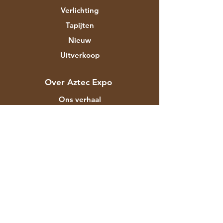
Verlichting
Tapijten
Nieuw
Uitverkoop
Over Aztec Expo
Ons verhaal
Merken & ontwerpers
Winkels
Contact
Klantenservice
Verzending
Winkelbeleid
Betaalmethodes