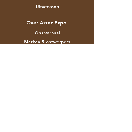
Uitverkoop
Over Aztec Expo
Ons verhaal
Merken & ontwerpers
Winkels
Contact
Klantenservice
Verzending
Winkelbeleid
Betaalmethodes
FAQ
F-129 Mayapuri Industriegebied Fase II