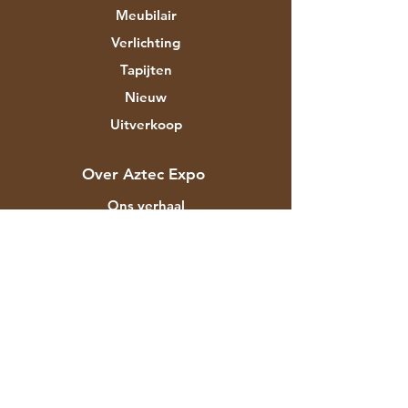
Meubilair
Verlichting
Tapijten
Nieuw
Uitverkoop
Over Aztec Expo
Ons verhaal
Merken & ontwerpers
Winkels
Contact
Klantenservice
Verzending
Winkelbeleid