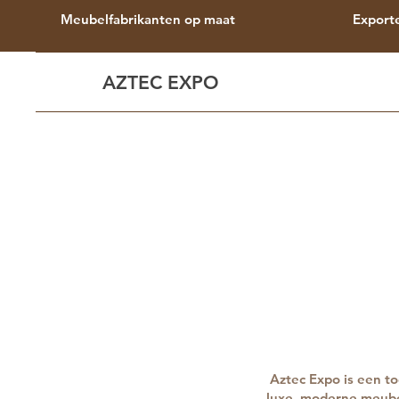
Meubelfabrikanten op maat
Export
AZTEC EXPO
Aztec Expo is een t
luxe, moderne meubel