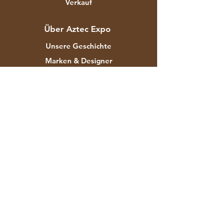
Verkauf
Über Aztec Expo
Unsere Geschichte
Marken & Designer
Shops
Kontakt
Kundendienst
Versand & Rücksendungen
Store-Richtlinie
Zahlungsmethoden
FAQ
F-129 Industriegebiet Mayapuri Phase
II Neu-Delhi 110064