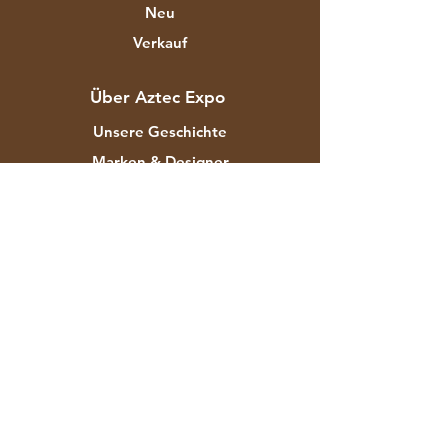
Neu
Verkauf
Über Aztec Expo
Unsere Geschichte
Marken & Designer
Shops
Kontakt
Kundendienst
Versand & Rücksendungen
Store-Richtlinie
Zahlungsmethoden
FAQ