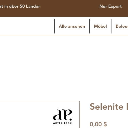
rt in über 50 Länder
Nur Export
Alle ansehen
Möbel
Beleu
Selenite 
Preis
0,00 $