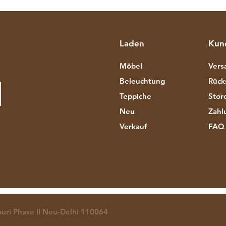
Laden
Kun
Möbel
Vers
Beleuchtung
Rück
Teppiche
Store
Neu
Zahl
Verkauf
FAQ
puri Phase II Neu-Delhi 110064