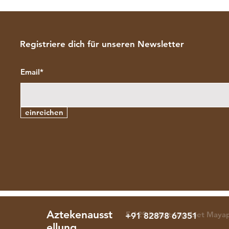
Registriere dich für unseren Newsletter
Email*
einreichen
Aztekenausst
F-129 Industriegebiet Maya
+91 82878 67351
ellung