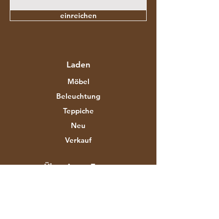
einreichen
Laden
Möbel
Beleuchtung
Teppiche
Neu
Verkauf
Über Aztec Expo
Unsere Geschichte
Marken & Designer
Shops