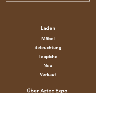
Laden
Möbel
Beleuchtung
Teppiche
Neu
Verkauf
Über Aztec Expo
Unsere Geschichte
Marken & Designer
Shops
Kontakt