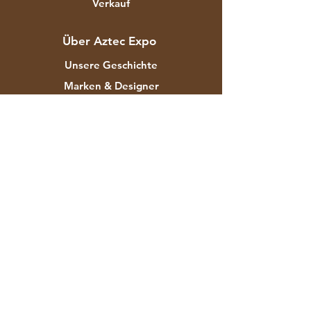
Verkauf
Über Aztec Expo
Unsere Geschichte
Marken & Designer
Shops
Kontakt
Kundendienst
Versand & Rücksendungen
Store-Richtlinie
Zahlungsmethoden
FAQ
F-129 Industriegebiet Mayapuri Phase
II Neu-Delhi 110064