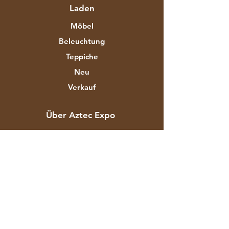
Laden
Möbel
Beleuchtung
Teppiche
Neu
Verkauf
Über Aztec Expo
Unsere Geschichte
Marken & Designer
Shops
Kontakt
Kundendienst
Versand & Rücksendungen