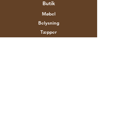
Butik
Møbel
Belysning
Tæpper
Ny
Salg
Om Aztec Expo
Vores historie
Mærker og designere
Butikker
Kontakt
Kunde service
Forsendelse & Returnering