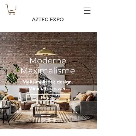
AZTEC EXPO
Moderne
Maximalisme
Maksimalistisk design.
Minimalt besvær.
Køb nu