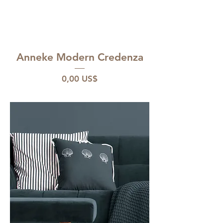
Anneke Modern Credenza
Pris
0,00 US$