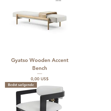
Gyatso Wooden Accent
Bench
Pris
0,00 US$
Bedst sælgende