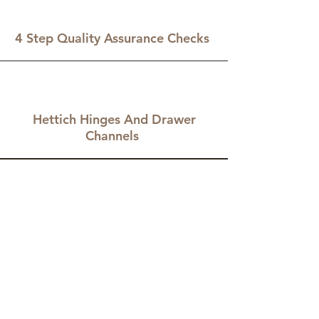
4 Step Quality Assurance Checks
Hettich Hinges And Drawer
Channels
Want Customization?
Tag kontakt!
+91 82878-67351