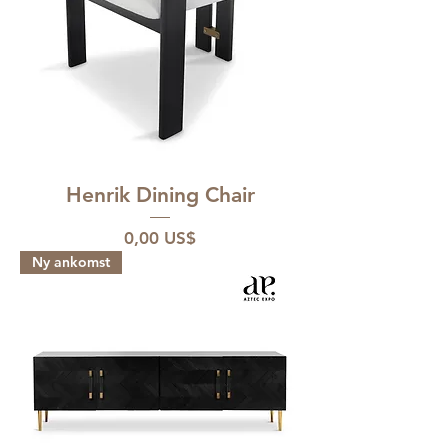
Henrik Dining Chair
Pris
0,00 US$
Ny ankomst