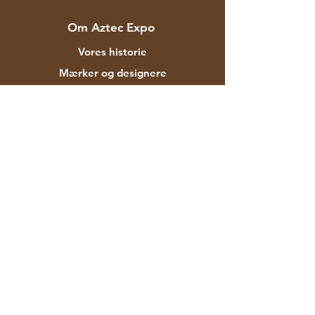
Om Aztec Expo
Vores historie
Mærker og designere
Butikker
Kontakt
Kunde service
Forsendelse & Returnering
Butikspolitik
betalingsmetoder
FAQ
F-129 Mayapuri Industrial Area Fase II
New Delhi 110064