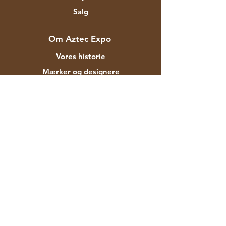
Salg
Om Aztec Expo
Vores historie
Mærker og designere
Butikker
Kontakt
Kunde service
Forsendelse & Returnering
Butikspolitik
betalingsmetoder
FAQ
F-129 Mayapuri Industrial Area Fase II