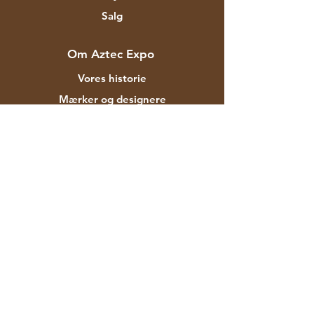
Salg
Om Aztec Expo
Vores historie
Mærker og designere
Butikker
Kontakt
Kunde service
Forsendelse & Returnering
Butikspolitik
betalingsmetoder
FAQ
F-129 Mayapuri Industrial Area Fase II