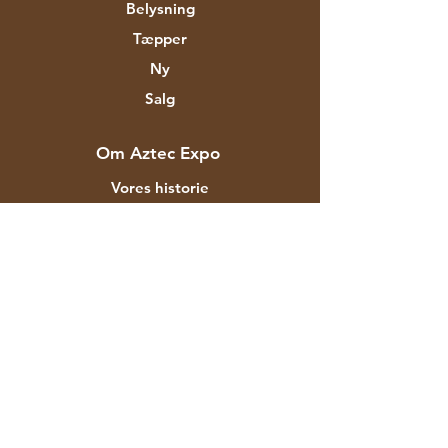
Belysning
Tæpper
Ny
Salg
Om Aztec Expo
Vores historie
Mærker og designere
Butikker
Kontakt
Kunde service
Forsendelse & Returnering
Butikspolitik
betalingsmetoder