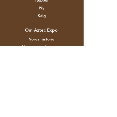
Tæpper
Ny
Salg
Om Aztec Expo
Vores historie
Mærker og designere
Butikker
Kontakt
Kunde service
Forsendelse & Returnering
Butikspolitik
betalingsmetoder
FAQ