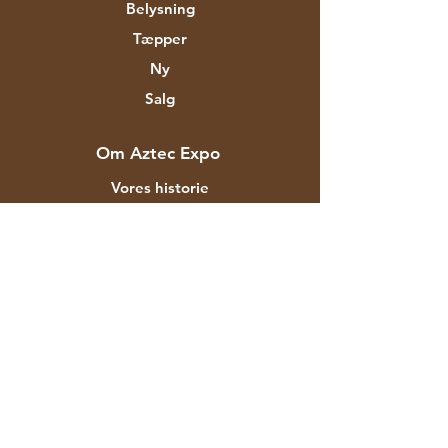
Belysning
Tæpper
Ny
Salg
Om Aztec Expo
Vores historie
Mærker og designere
Butikker
Kontakt
Kunde service
Forsendelse & Returnering
Butikspolitik
betalingsmetoder