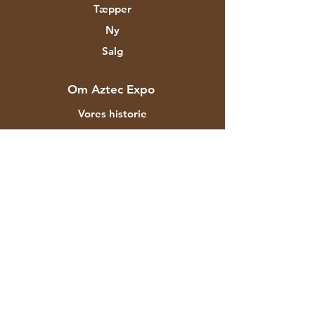
Tæpper
Ny
Salg
Om Aztec Expo
Vores historie
Mærker og designere
Butikker
Kontakt
Kunde service
Forsendelse & Returnering
Butikspolitik
betalingsmetoder
FAQ