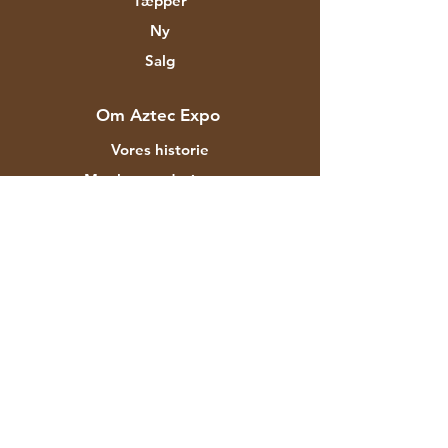
Tæpper
Ny
Salg
Om Aztec Expo
Vores historie
Mærker og designere
Butikker
Kontakt
Kunde service
Forsendelse & Returnering
Butikspolitik
betalingsmetoder
FAQ