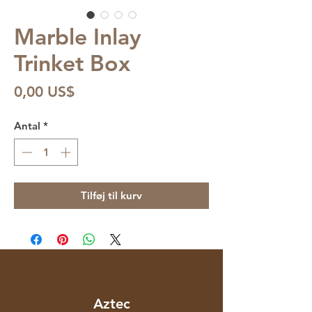
Marble Inlay
Trinket Box
Pris
0,00 US$
Antal
*
Tilføj til kurv
Aztec