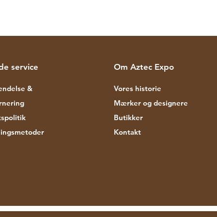
de service
Om Aztec Expo
endelse &
Vores historie
rnering
Mærker og designere
spolitik
Butikker
lingsmetoder
Kontakt