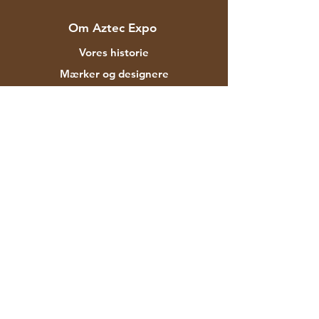
Om Aztec Expo
Vores historie
Mærker og designere
Butikker
Kontakt
Kunde service
Forsendelse & Returnering
Butikspolitik
betalingsmetoder
FAQ
F-129 Mayapuri Industrial Area Fase II
New Delhi 110064