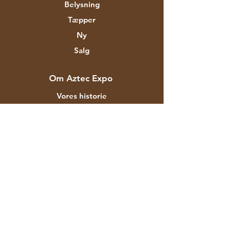
Belysning
Tæpper
Ny
Salg
Om Aztec Expo
Vores historie
Mærker og designere
Butikker
Kontakt
Kunde service
Forsendelse & Returnering
Butikspolitik
betalingsmetoder