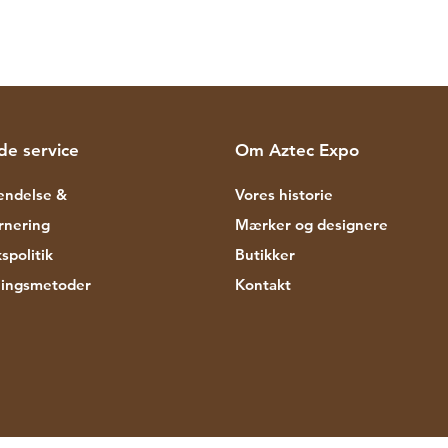
de service
Om Aztec Expo
endelse &
Vores historie
rnering
Mærker og designere
spolitik
Butikker
lingsmetoder
Kontakt