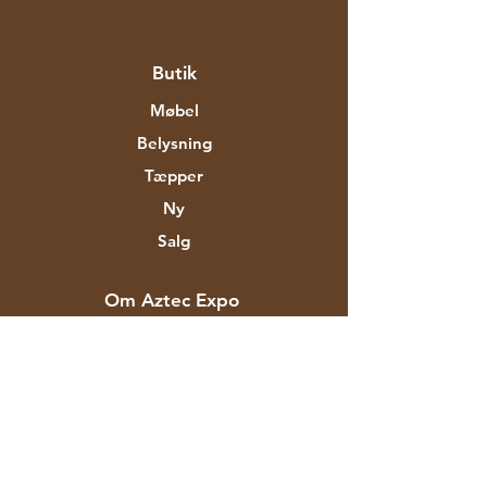
Butik
Møbel
Belysning
Tæpper
Ny
Salg
Om Aztec Expo
Vores historie
Mærker og designere
Butikker
Kontakt