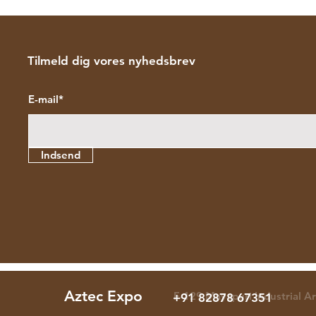
Tilmeld dig vores nyhedsbrev
E-mail*
Indsend
Aztec Expo
F-129 Mayapuri Industrial A
+91 82878 67351