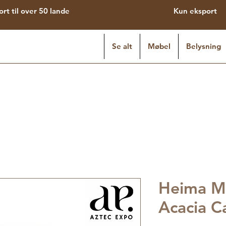
ort til over 50 lande
Kun eksport
Se alt
Møbel
Belysning
Heima M
Acacia C