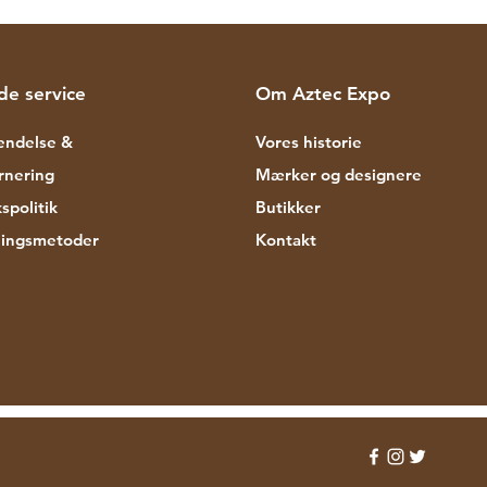
de service
Om Aztec Expo
endelse &
Vores historie
rnering
Mærker og designere
spolitik
Butikker
lingsmetoder
Kontakt