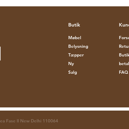
Butik
Kun
Møbel
Fors
Belysning
Retu
Tæpper
Butik
Ny
beta
Salg
FAQ
rea Fase II New Delhi 110064