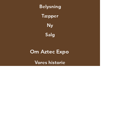
Belysning
Tæpper
Ny
Salg
Om Aztec Expo
Vores historie
Mærker og designere
Butikker
Kontakt
Kunde service
Forsendelse & Returnering
Butikspolitik
betalingsmetoder