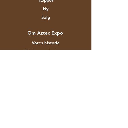
Tæpper
Ny
Salg
Om Aztec Expo
Vores historie
Mærker og designere
Butikker
Kontakt
Kunde service
Forsendelse & Returnering
Butikspolitik
betalingsmetoder
FAQ