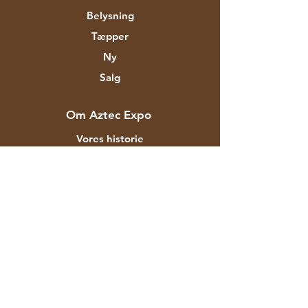
Belysning
Tæpper
Ny
Salg
Om Aztec Expo
Vores historie
Mærker og designere
Butikker
Kontakt
Kunde service
Forsendelse & Returnering
Butikspolitik
betalingsmetoder