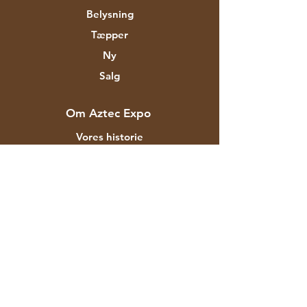
Belysning
Tæpper
Ny
Salg
Om Aztec Expo
Vores historie
Mærker og designere
Butikker
Kontakt
Kunde service
Forsendelse & Returnering
Butikspolitik
betalingsmetoder