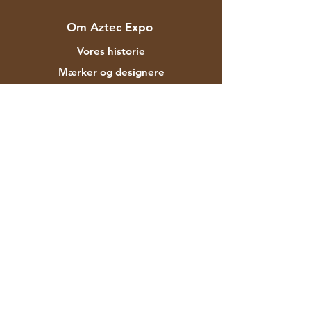
Om Aztec Expo
Vores historie
Mærker og designere
Butikker
Kontakt
Kunde service
Forsendelse & Returnering
Butikspolitik
betalingsmetoder
FAQ
F-129 Mayapuri Industrial Area Fase II
New Delhi 110064