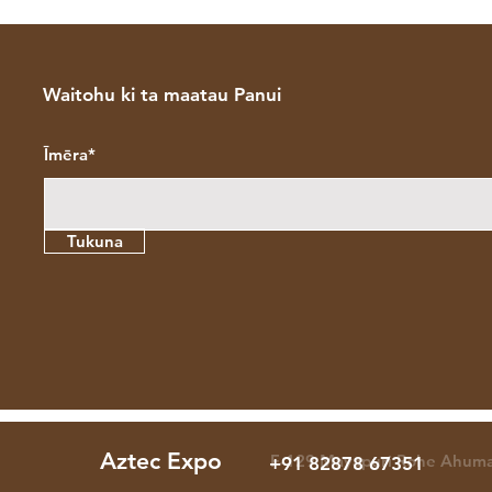
Waitohu ki ta maatau Panui
Īmēra*
Tukuna
Aztec Expo
F-129 Mayapuri Rohe Ahuma
+91 82878 67351