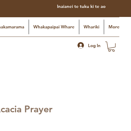
Inaianei te tuku ki te ao
akamarama
Whakapaipai Whare
Whariki
More
Log In
cacia Prayer