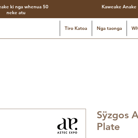
eake ki nga whenua 50
Kaweake Anake
neke atu
Tiro Katoa
Nga taonga
Wh
Sÿzgos A
Plate