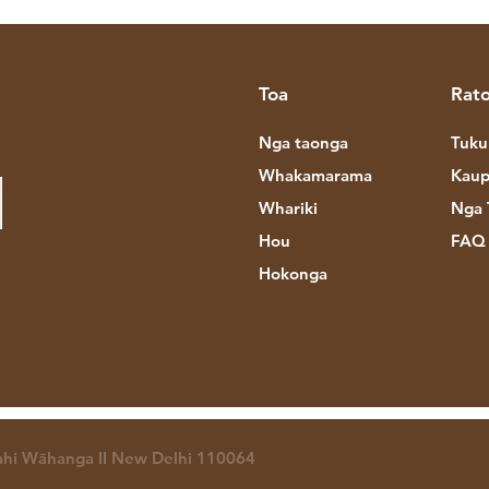
Toa
Rato
Nga taonga
Tuku
Whakamarama
Kaup
Whariki
Nga 
Hou
FAQ
Hokonga
hi Wāhanga II New Delhi 110064