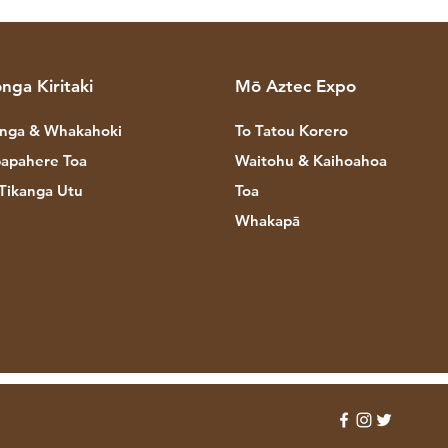
nga Kiritaki
Mō Aztec Expo
nga & Whakahoki
To Tatou Korero
apahere Toa
Waitohu & Kaihoahoa
Tikanga Utu
Toa
Whakapā