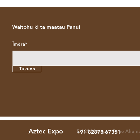
Waitohu ki ta maatau Panui
Īmēra*
Tukuna
Aztec Expo
F-129 Mayapuri Rohe Ahuma
+91 82878 67351