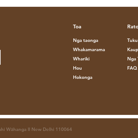
Toa
Rato
Nga taonga
Tuku
Whakamarama
Kaup
Whariki
Nga 
Hou
FAQ
Hokonga
hi Wāhanga II New Delhi 110064