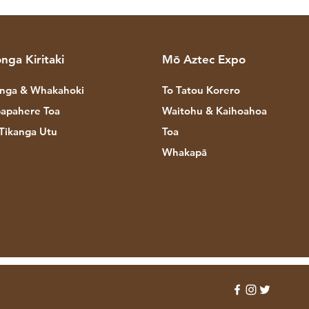
nga Kiritaki
Mō Aztec Expo
nga & Whakahoki
To Tatou Korero
apahere Toa
Waitohu & Kaihoahoa
Tikanga Utu
Toa
Whakapā