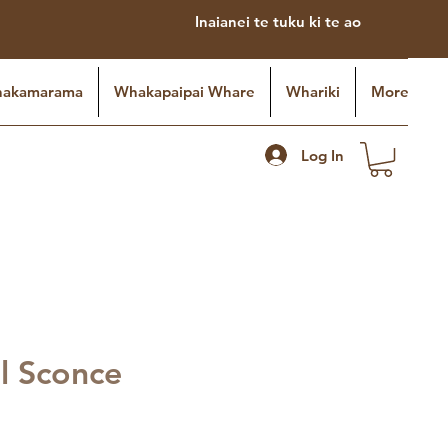
Inaianei te tuku ki te ao
akamarama
Whakapaipai Whare
Whariki
More
Log In
ll Sconce