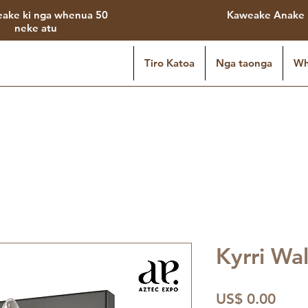
eake ki nga whenua 50
Kaweake Anake
neke atu
Tiro Katoa
Nga taonga
Wh
Kyrri Wa
Price
US$ 0.00