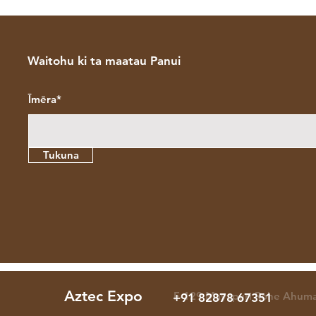
Waitohu ki ta maatau Panui
Īmēra*
Tukuna
Aztec Expo
F-129 Mayapuri Rohe Ahuma
+91 82878 67351