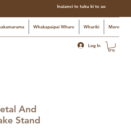
Inaianei te tuku ki te ao
akamarama
Whakapaipai Whare
Whariki
More
Log In
etal And
ake Stand