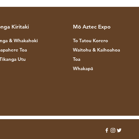
nga Kiritaki
Mō Aztec Expo
nga & Whakahoki
To Tatou Korero
apahere Toa
Waitohu & Kaihoahoa
Tikanga Utu
Toa
Whakapā