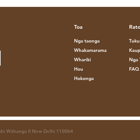
Toa
Rato
Nga taonga
Tuku
Whakamarama
Kaup
Whariki
Nga 
Hou
FAQ
Hokonga
hi Wāhanga II New Delhi 110064