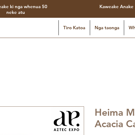
eake ki nga whenua 50
Kaweake Anake
neke atu
Tiro Katoa
Nga taonga
Wh
Heima M
Acacia C