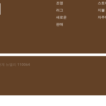
조명
스토
러그
지불
새로운
자주
판매
2단계 뉴델리 110064