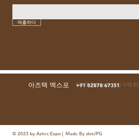
제출하다
아즈텍 엑스포
F-129 Mayapuri 산업 지역 
+91 82878 67351
© 2023 by Aztec Expo | Made By dotJPG