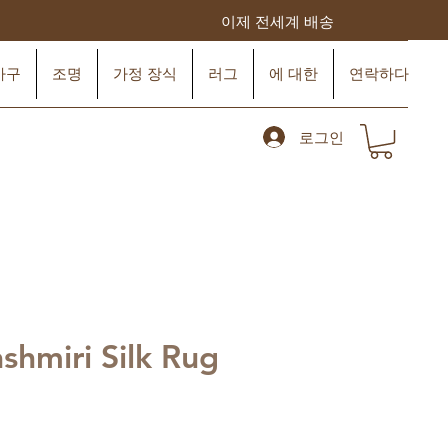
이제 전세계 배송
가구
조명
가정 장식
러그
에 대한
연락하다
로그인
shmiri Silk Rug