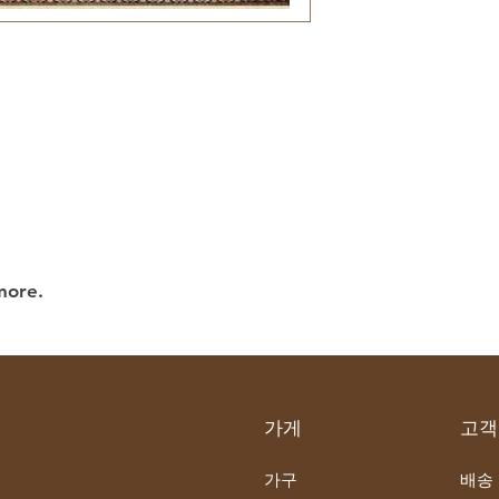
 more.
가게
고객
가구
배송