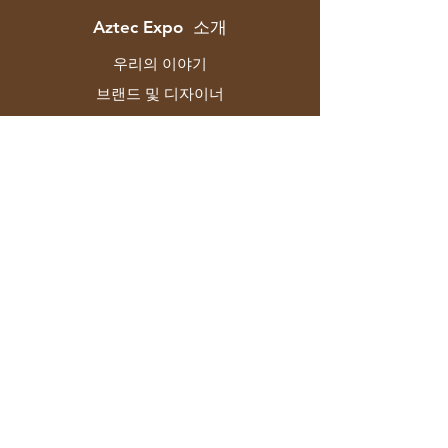
Aztec Expo 소개
우리의 이야기
브랜드 및 디자이너
백화점
연락하다
고객 서비스
배송 및 반품
스토어 정책
지불 방법
자주하는 질문
F-129 Mayapuri 산업 지역 2단계 뉴델리
110064