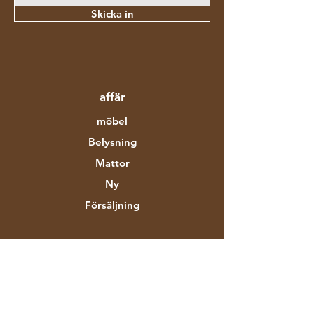
Skicka in
affär
möbel
Belysning
Mattor
Ny
Försäljning
Om Aztec Expo
Vår berättelse
Varumärken och designers
Butiker