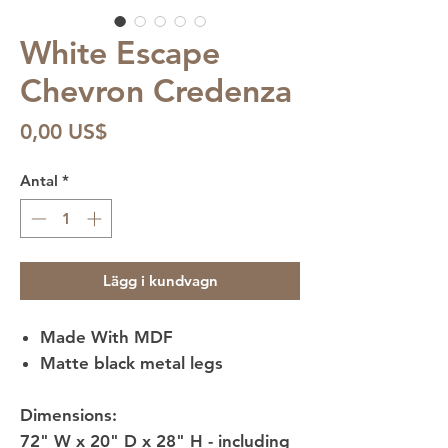
White Escape
Chevron Credenza
Pris
0,00 US$
Antal
*
Lägg i kundvagn
Made With MDF
Matte black metal legs
Dimensions:
72" W x 20" D x 28" H - including